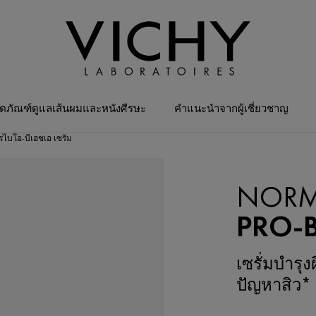
ิตภัณฑ์ดูแลเส้นผมและหนังศีรษะ
คำแนะนำจากผู้เชี่ยวชาญ
รไบโอ-บีเฮชเอ เซรั่ม
ผลิตภัณฑ์ขายดี
NORM
PRO-
เซรั่มบำรุ
ปัญหาสิว*