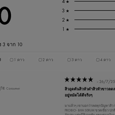
4
★
0
3
★
2
★
1
★
 3 จาก 10
g
1 ดาว
2 ดาว
3 ดาว
4 ดาว
- 26/7/2
ใช้: Consumer
สิวอุดตันสิวหัวดำสิวหัวขาวลดล
อยู่หมัดได้ดีจริงๆ
มาแล้วๆ เขาบอกว่าลดทุกปัญหาสิว
PROBIO- BHA SERUM ขวดเขียว ปกติไ
อักเสบ แต่ๆมีสิวอุดตัน รูขุมขนกว้าง