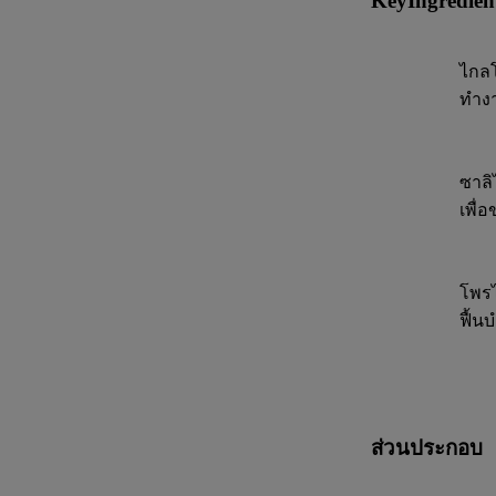
KeyIngredien
ไกลโ
ทำงา
ซาลิ
เพื่อ
โพรไ
ฟื้น
ส่วนประกอบ