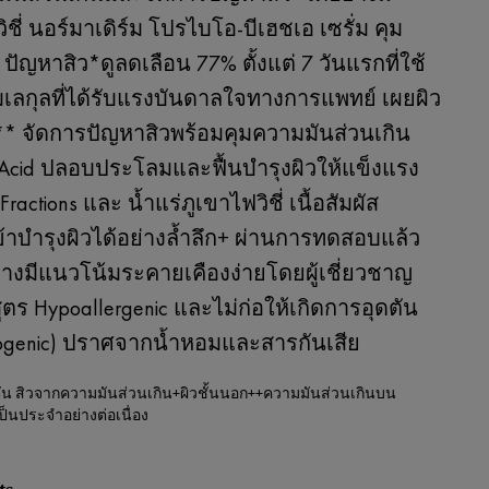
ชี่ นอร์มาเดิร์ม โปรไบโอ-บีเฮชเอ เซรั่ม คุม
 ปัญหาสิว*ดูลดเลือน 77% ตั้งแต่ 7 วันแรกที่ใช้
เลกุลที่ได้รับแรงบันดาลใจทางการแพทย์ เผยผิว
** จัดการปัญหาสิวพร้อมคุมความมันส่วนเกิน
ic Acid ปลอบประโลมและฟื้นบำรุงผิวให้แข็งแรง
 Fractions และ น้ำแร่ภูเขาไฟวิชี่ เนื้อสัมผัส
้าบำรุงผิวได้อย่างล้ำลึก+ ผ่านการทดสอบแล้ว
บางมีแนวโน้มระคายเคืองง่ายโดยผู้เชี่ยวชาญ
สูตร Hypoallergenic และไม่ก่อให้เกิดการอุดตัน
genic) ปราศจากน้ำหอมและสารกันเสีย
ุดตัน สิวจากความมันส่วนเกิน+ผิวชั้นนอก++ความมันส่วนเกินบน
ป็นประจำอย่างต่อเนื่อง