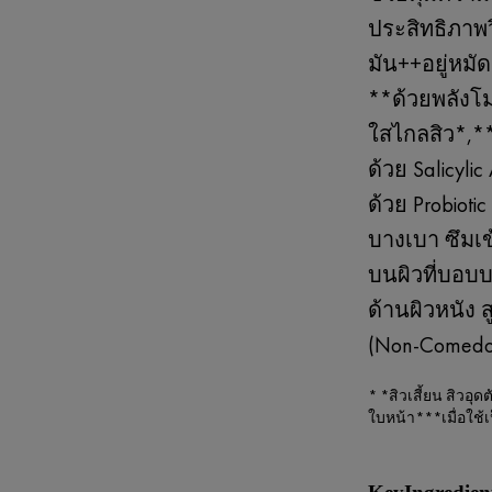
ประสิทธิภาพวิ
มัน++อยู่หมัด
**ด้วยพลังโม
ใสไกลสิว*,*
ด้วย Salicyl
ด้วย Probiotic
บางเบา ซึมเข
บนผิวที่บอบ
ด้านผิวหนัง 
(Non-Comedo
* *สิวเสี้ยน สิวอ
ใบหน้า***เมื่อใช้เ