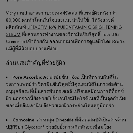
Vichy เวชสำอางจากประเทศฝรั่งเศส ที่แพทย์ผิวหนังกว่า
80,000 คนทั่วโลกมั่นใจและแนะนำให้ใช้¹ ได้รังสรรค์
ผลิตภัณฑ์
LIFTACTIV 16% PURE VITAMIN C BRIGHTENING
SERUM
ที่ผสานการทำงานของวิตามินซีบริสุทธิ์ 16% และ
Carnosine เข้าด้วยกัน ออกแบบมาเพื่อการดูแลผิวโดยเฉพาะ
แม้ผู้ที่มีผิวบอบบางแพ้ง่าย
ส่วนผสมสำคัญที่ช่วยกู้ผิว
Pure Ascorbic Acid เข้มข้น 16%:
เป็นที่ทราบกันดีใน
วงการแพทย์ว่า วิตามินซีบริสุทธิ์มีคุณสมบัติในการต่อต้าน
อนุมูลอิสระที่เป็นสารพิษต่อเซลล์ เปรียบเสมือนการดีท็อกซ์
ผิว นอกจากนี้ยังช่วยยับยั้งเอนไซม์ไทโรซิเนสที่เป็นจุดกำเนิด
ของเม็ดสีเมลานิน จึงช่วยเผยผิวกระจ่างใสแลดูมีออร่า
Carnosine:
สารกลุ่ม Dipeptide ที่มีคุณสมบัติเป็นสารต้าน
ปฏิกิริยา Glycation² ช่วยยับยั้งการเกิดพันธะเชื่อมโยง