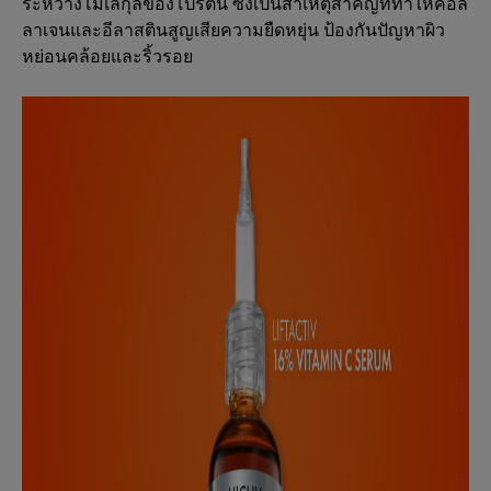
ระหว่างโมเลกุลของโปรตีน ซึ่งเป็นสาเหตุสำคัญที่ทำให้คอล
ลาเจนและอีลาสตินสูญเสียความยืดหยุ่น ป้องกันปัญหาผิว
หย่อนคล้อยและริ้วรอย