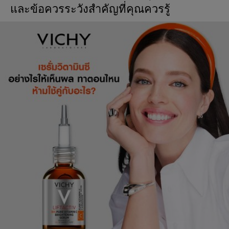
และข้อควรระวังสำคัญที่คุณควรรู้