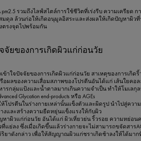
น pm2.5 รวมถึงไลฟ์สไตล์การใช้ชีวิตที่เร่งรีบ ความเครีย
สมดุล ล้วนก่อให้เกิดอนุมูลอิสระและส่งผลให้เกิดปัญหาผิวท
างตรงจุดไปพร้อมกัน
ัจจัยของการเกิดผิวแก่ก่อนวัย
องเข้าใจปัจจัยของการเกิดผิวแก่ก่อนวัย สาเหตุของการเกิดริ้
) หรือผลของความเสื่อมสภาพของโปรตีนอันได้แก่ เส้นใยคอลลา
ารกลุ่มแป้งและน้ำตาลมากเกินความจำเป็น ทำให้โมเลกุล
Advanced Glycation end-products หรือ AGEs
ลให้โปรตีนในร่างกายเหล่านั้นแข็งตัวและผิดรูป นำไปสู่ควา
้างและสร้างความยืดหยุ่นแข็งแรงให้กับผิว
ปัญหาผิวแก่ก่อนวัย อันได้แก่ ผิวเหี่ยวย่น ริ้วรอย ความห
วที่แย่ลง ซึ่งเมื่อเกิดขึ้นแล้วร่างกายจะไม่สามารถขจัดสาร
ิริยาดังกล่าว เพื่อให้สัญญาณผิวแก่ชราเกิดช้าลงให้ได้มากที