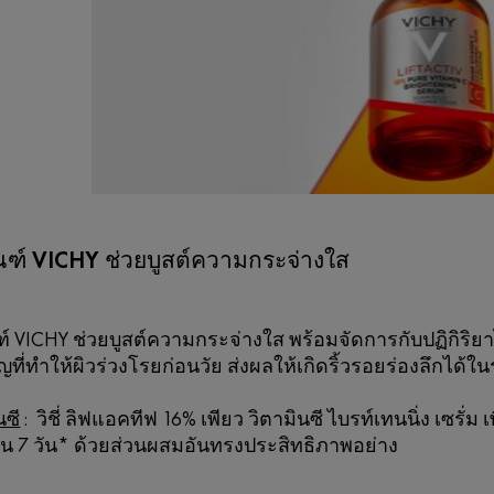
ณฑ์ VICHY ช่วยบูสต์ความกระจ่างใส
์ VICHY ช่วยบูสต์ความกระจ่างใส พร้อมจัดการกับปฏิกิริยาไ
ญที่ทำให้ผิวร่วงโรยก่อนวัย ส่งผลให้เกิดริ้วรอยร่องลึกไ
นซี
: วิชี่ ลิฟแอคทีฟ 16% เพียว วิตามินซี ไบรท์เทนนิ่ง เซรั
น 7 วัน* ด้วยส่วนผสมอันทรงประสิทธิภาพอย่าง