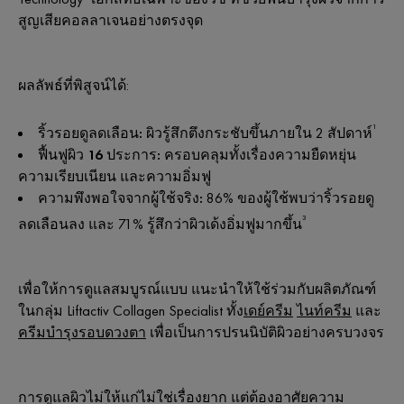
สูญเสียคอลลาเจนอย่างตรงจุด
ผลลัพธ์ที่พิสูจน์ได้:
¹
ริ้วรอยดูลดเลือน:
ผิวรู้สึกตึงกระชับขึ้นภายใน 2 สัปดาห์
ฟื้นฟูผิว 16 ประการ:
ครอบคลุมทั้งเรื่องความยืดหยุ่น
ความเรียบเนียน และความอิ่มฟู
ความพึงพอใจจากผู้ใช้จริง:
86% ของผู้ใช้พบว่าริ้วรอยดู
³
ลดเลือนลง และ 71% รู้สึกว่าผิวเด้งอิ่มฟูมากขึ้น
เพื่อให้การดูแลสมบูรณ์แบบ แนะนำให้ใช้ร่วมกับผลิตภัณฑ์
ในกลุ่ม Liftactiv Collagen Specialist ทั้ง
เดย์ครีม
ไนท์ครีม
และ
ครีมบำรุงรอบดวงตา
เพื่อเป็นการปรนนิบัติผิวอย่างครบวงจร
การดูแลผิวไม่ให้แก่ไม่ใช่เรื่องยาก แต่ต้องอาศัยความ