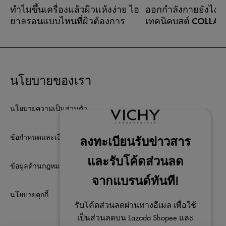
ทำไมขึ้นเครื่องแล้วผิวแห้งง่าย ไฮ
ออกกำลังกายยังไงไม
ยาลูรอนแบบไหนที่ผิวต้องการ
เทคนิคบูสต์ COLLAG
เวลาเดินทาง
คทีฟต้องรู้
สายแอคทีฟหลายคนท
วอร์มอัพร่างกาย แต่
วอร์มอัพผิว ทั้งที่คว
นโยบายของเรา
การเตรียมผิวก่อนอ
ด้วยสกินแคร์ที่ช่วยบู
อย่างถูกวิธี ช่วยให้ผิว
นโยบายความเป็นส่วนตัว
ขึ้น กระชับขึ้น และโ
แม้จะโดนความร้อนแ
ข้อกำหนดและเงื่อนไขการใช้เว็บไซต์
หนักแค่ไหนก็ตาม
ข้อมูลด้านกฎหมาย
นโยบายคุกกี้