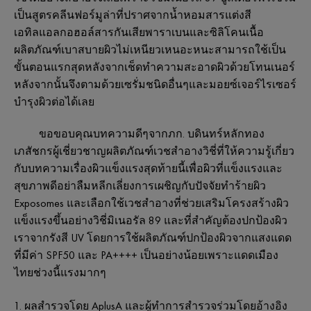
เป็นสูตรคลีนฟอร์มูล่า
ที่ปราศจากน้ำหอม
สารแต่งสี
เอทิลแอลกอฮอล์
สารกันเสียพาราเบน
และซิลิโคน
เนื้อ
ผลิตภัณฑ์เบาสบายผิว
ไม่เหนียวเหนอะหนะ
สามารถใช้เป็น
ขั้นตอนแรกสุด
หลังจากเช็ดทำความสะอาดผิวด้วยโทนเนอร์
หลังจากนั้นจึงตามด้วยเซรั่มชนิดอื่น
ๆ
และมอยซ์เจอร์ไรเซอร์
บำรุงผิวต่อได้เลย
ขอขอบคุณบทความดี
ๆ
จาก
ภก
.
บดินทร์
หลักทอง
เภสัชกรผู้เชี่ยวชาญผลิตภัณฑ์เวชสำอางวิชี่
ที่ให้ความรู้เกี่ยว
กับบทความเรื่อง
ผิวแข็งแรง
สุดท้ายนี้
เพื่อผิวที่แข็งแรงและ
สุขภาพดี
อย่าลืมหลีกเลี่ยงการเผชิญกับปัจจัยทำร้ายผิว
Exposomes
และเลือกใช้เวชสำอางที่ช่วยเสริมโครงสร้างผิว
แข็งแรงขึ้น
อย่าง
วิชี่
มิเนอรัล
89
และที่สำคัญ
ต้องปกป้องผิว
เราจากรังสี
UV
โดยการใช้ผลิตภัณฑ์ปกป้องผิวจากแสงแดด
ที่มีค่า
SPF50
และ
PA++++
เป็นอย่างน้อย
เพราะแดดเมือง
ไทยช่วงนี้แรงมาก
ๆ
ผลสำรวจโดย
AplusA
และผู้ทำการสำรวจร่วมโดยอ้างอิง