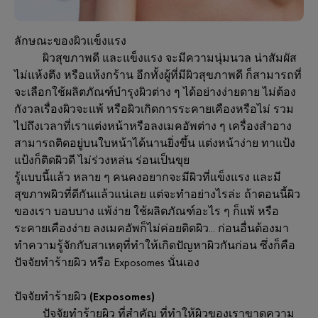
ลักษณะของผิวแข็งแรง
ผิวสุขภาพดี
และแข็งแรง
จะมีความนุ่มนวล
น่าสัมผัส
ไม่แห้งตึง
หรือแห้งกร้าน
อีกทั้งผู้ที่มีผิวสุขภาพดี
ก็สามารถที่
จะเลือกใช้ผลิตภัณฑ์บำรุงผิวต่าง
ๆ
ได้อย่างง่ายดาย
ไม่ต้อง
กังวลเรื่องผิวจะแพ้
หรือผิวเกิดการระคายเคืองหรือไม่
รวม
ไปถึงเวลาที่เราแต่งหน้าหรือลงเมคอัพต่าง
ๆ
เครื่องสำอาง
สามารถติดอยู่บนใบหน้าได้นานยิ่งขึ้น
แต่งหน้าง่าย
ทาแป้ง
แป้งก็ติดผิวดี
ไม่ร่วงหล่น
ร่อนเป็นขุย
รู้แบบนี้แล้ว
หลาย
ๆ
คนคงอยากจะมีผิวที่แข็งแรง
และมี
สุขภาพผิวที่ดีกันแล้วแน่เลย
แต่จะทำอย่างไรล่ะ
ถ้าตอนนี้ผิว
ของเรา
บอบบาง
แพ้ง่าย
ใช้ผลิตภัณฑ์อะไร
ๆ
ก็แพ้
หรือ
ระคายเคืองง่าย
ลงเมคอัพก็ไม่ค่อยติดผิว
...
ก่อนอื่นต้องมา
ทำความรู้จักกับสาเหตุที่ทำให้เกิดปัญหาผิวกันก่อน
ซึ่งก็คือ
ปัจจัยทำร้ายผิว
หรือ
Exposomes
นั่นเอง
ปัจจัยทำร้ายผิว
(Exposomes)
ปัจจัยทำร้ายผิว
ที่สำคัญ
ที่ทำให้ผิวของเราขาดความ