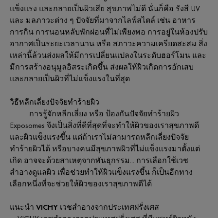
แข็งแรง
และกลายเป็นผิวเสีย
สุขภาพไม่ดี
นั่นก็คือ
รังสี
UV
และ
มลภาวะต่าง
ๆ
ปัจจัยที่มาจากไลฟ์สไตล์
เช่น
อาหาร
การกิน
การนอนหลับพักผ่อนที่ไม่เพียงพอ
การอยู่ในห้องปรับ
อากาศเป็นระยะเวลานาน
หรือ
สภาวะความเครียดสะสม
สิ่ง
เหล่านี้ล้วนส่งผลให้มีการเปลี่ยนแปลงในระดับฮอร์โมน
และ
มีการสร้างอนุมูลอิสระเกิดขึ้น
ส่งผลให้ผิวเกิดการอักเสบ
และกลายเป็นผิวที่ไม่แข็งแรงในที่สุด
วิธีหลีกเลี่ยงปัจจัยทำร้ายผิว
การรู้จักหลีกเลี่ยง
หรือ
ป้องกันปัจจัยทำร้ายผิว
Exposomes
จึงเป็นสิ่งที่ดีที่สุดที่จะทำให้ผิวของเราสุขภาพดี
และผิวแข็งแรงขึ้น
แต่ถ้าเราไม่สามารถหลีกเลี่ยงปัจจัย
ทำร้ายผิวได้
หรือบางคนมีสุขภาพผิวที่ไม่แข็งแรงมาตั้งแต่
เกิด
อาจจะด้วยสาเหตุจากพันธุกรรม
...
การเลือกใช้เวช
สำอางดูแลผิว
เพื่อช่วยทำให้ผิวแข็งแรงขึ้น
ก็เป็นอีกทาง
เลือกหนึ่งที่จะช่วยให้ผิวของเราสุขภาพดีได้
แนะนำ
VICHY
เวชสำอางจากประเทศฝรั่งเศส