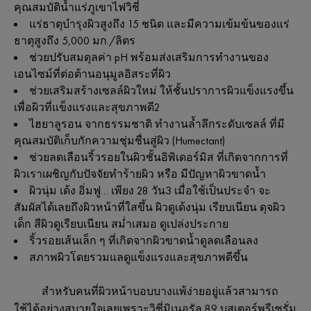
คุณสมบัติ
น้ำแร่ภูเขาไฟวิชี่
แร่ธาตุบำรุงผิวสูงถึง
15
ชนิด
และมีความเข้มข้นของแร่
ธาตุสูงถึง
5,000
มก
./
ลิตร
ช่วยปรับสมดุลค่า
pH
พร้อมส่งเสริมการทำงานของ
เอนไซม์ที่ต่อต้านอนุมูลอิสระที่ผิว
ช่วยเสริมสร้างเซลล์ผิวใหม่
ให้ชั้นปราการผิวแข็งแรงขึ้น
เพื่อผิวที่แข็งแรงและสุขภาพดี
2
ไฮยาลูรอน
จากธรรมชาติ
ทำงานล้ำลึกระดับเซลล์
ที่มี
คุณสมบัติเก็บกักความชุ่มชื่นสู่ผิว
(Humectant)
ช่วยลดเลือนริ้วรอยในผิวชั้นอิพิเดอร์มิส
ที่เกิดจากการที่
ผิวเราเผชิญกับปัจจัยทำร้ายผิว
หรือ
มีปัญหาผิวขาดน้ำ
ผิวนุ่ม
เด้ง
อิ่มฟู
…
เพียง
28
วัน
3
เมื่อใช้เป็นประจำ
จะ
สัมผัสได้เลยถึงผิวหน้าที่ใสขึ้น
ผิวดูเด้งนุ่ม
เรียบเนียน
ดุจผิว
เด็ก
สีผิวดูเรียบเนียน
สม่ำเสมอ
ดูเปล่งประกาย
ริ้วรอยเส้นเล็ก
ๆ
ที่เกิดจากผิวขาดน้ำดูลดเลือนลง
สภาพผิวโดยรวมแลดูแข็งแรงและสุขภาพดีขึ้น
สำหรับคนที่ผิวหน้าบอบบางแพ้ง่ายอยู่แล้ว
สามารถ
ใช้ได้อย่างสบายใจเลยเพราะ
วิชี่
มิเนอรัล
89
บูสเตอร์
พรีเซรั่ม