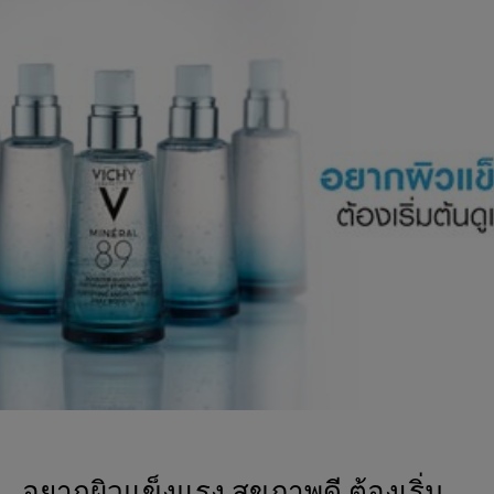
อยากผิวแข็งแรง สุขภาพดี ต้องเริ่ม