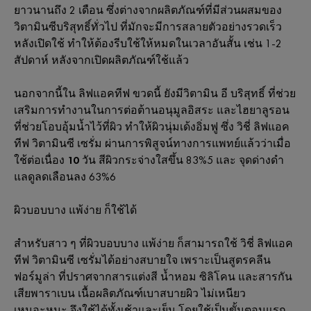
ยาวนานถึง 2 เดือน ซึ่งต่างจากผลิตภัณฑ์ที่มีส่วนผสมของ
วิตามินซีบริสุทธิ์ทั่วไป ที่มักจะมีการสลายตัวอย่างรวดเร็ว
หลังเปิดใช้ ทำให้ต้องรีบใช้ให้หมดในเวลาอันสั้น เช่น 1-2
สัปดาห์ หลังจากเปิดผลิตภัณฑ์ใช้แล้ว
นอกจากนี้ใน ลิฟแอคทีฟ ขวดนี้ ยังมีวิตามิน อี บริสุทธิ์ ที่ช่วย
เสริมการทำงานในการต่อต้านอนุมูลอิสระ และไฮยาลูรอน
ที่ช่วยโอบอุ้มน้ำไว้ที่ผิว ทำให้ผิวนุ่มเด้งอิ่มฟู
ซึ่ง วิชี่ ลิฟแอค
ทีฟ
วิตามินซี เซรั่ม ผ่านการพิสูจน์ทางการแพทย์แล้วว่าเมื่อ
ใช้ต่อเนื่อง
10 วัน
สีผิวกระจ่างใสขึ้น 83%5 และ จุดด่างดำ
แลดูลดเลือนลง 63%6
ผิวบอบบาง แพ้ง่าย ก็ใช้ได้
สำหรับสาว ๆ ที่ผิวบอบบาง แพ้ง่าย ก็สามารถใช้
วิชี่ ลิฟแอค
ทีฟ
วิตามินซี เซรั่มได้อย่างสบายใจ เพราะเป็นสูตรคลีน
ฟอร์มูล่า ที่ปราศจากสารแต่งสี น้ำหอม ซิลิโคน และสารกัน
เสียพาราเบน เนื้อผลิตภัณฑ์เบาสบายผิว ไม่เหนียว
เหนอะหนะ จึงใช้ได้ทั้งเช้าและเย็น โดยใช้เป็นขั้นตอนแรก