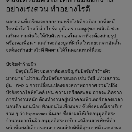
อย่างเร่งด่วน ทำอย่างไรดี
หลายคนที่เตรียมจะออกงาน หรือไปเที่ยว ก็อยากที่จะมี
ใบหน้าใส โกลว์ ฉ่ำ ไบร์ท ดูมีออร่า แลดูสุขภาพผิวดี ช่วย
เสริมความมั่นใจให้กับตัวเราเองในเวลาที่จะต้องถ่ายรูป
หรือเจอเพื่อน ๆ แต่ถ้าจะต้องบูสท์ผิวใสในระยะเวลาอันสั้น
จะต้องทำอย่างไรดี ติดตามได้ในคอนเทนท์นี้เลย
ปัจจัยทำร้ายผิว
ปัจจุบันนี้ ผิวของเราต้องเผชิญกับปัจจัยทำร้ายผิว
มากมาย ไม่ว่าจะเป็นปัจจัยภายนอก เช่น รังสี UV มลภาวะ
ฝุ่น1 PM2.5 การเปลี่ยนแปลงของสภาพอากาศ รวมไปถึง
ปัจจัยจากไลฟ์สไตล์ เช่น ความเครียดสะสม อาจจะเกิดจาก
การทำงานหนัก ต้องทำงานอยู่หน้าคอมพิวเตอร์ตลอดเวลา
นอนดึก นอนน้อย พักผ่อนไม่เพียงพอ2 ซึ่งทั้งหมดนี้เราเรียก
รวม ๆ ว่า Exposomes นั่นเอง ซึ่งส่งผลให้เกิดอนุมูลอิสระ
จำนวนมากในผิว อนุมุลอิสระเปรียบเสมือนสารพิษที่ทำ
หน้าที่แย่งอิเล็กตรอนจากเซลล์ปกติที่มีสุขภาพดี และส่งผล