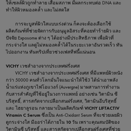
ให้เซลล์ผิวถูกทำลาย เสื่อมสภาพ มีผลกระทบต่อ DNA และ
ทำให้ผิวหมองคล้ำ และไม่สดใส
การจะบูสท์ผิวใสแบบเร่งด่วน ก็คงจะต้องเลือกใช้
ผลิตภัณฑ์ที่ช่วยจัดการกับอนุมูลอิสระที่คอยทำร้ายผิว และ
ปัจจัย Exposome ต่าง ๆ ได้อย่างมีประสิทธิภาพ เพื่อผิวที่
กระจ่างใส แลดูไม่หมองคล้ำได้ในระยะเวลาอันรวดเร็ว ทัน
ไปออกงาน ทันทริปเที่ยวช่วงเฟสทีฟนี้แน่นอน
VICHY เวชสำอางจากประเทศฝรั่งเศส
VICHY เวชสำอางจากประเทศฝรั่งเศส ที่มีแพทย์ผิวหนัง
กว่า 50000 คนทั่วโลกมั่นใจแนะนำให้ใช้3 ได้นำเอาพลัง
น้ำแร่แห่งภูเขาไฟโอแวงก์ (Auvergne) มาผสานการทำงาน
กับสารสำคัญที่ใช้อยู่ในวงการแพทย์ อย่างเช่น วิตามิน ซี
บริสุทธิ์, สารสกัดจากเปลือกสนฝรั่งเศส, วิตามินอีบริสุทธิ์
และ ไฮยาลูรอน กลายมาเป็นผลิตภัณฑ์
VICHY LIFTACTIV
Vitamin C Serum
ซึ่งเป็น Anti-Oxidant Serum ที่จะช่วยเผยผิว
ดูกระจ่างใส มีออร่าได้
ภายใน 10 วัน
เพราะคุณสมบัติของ
วิตามินซี บริสุทธิ์ และสารสกัดจากเปลือกสนฝรั่งเศสที่ช่วย