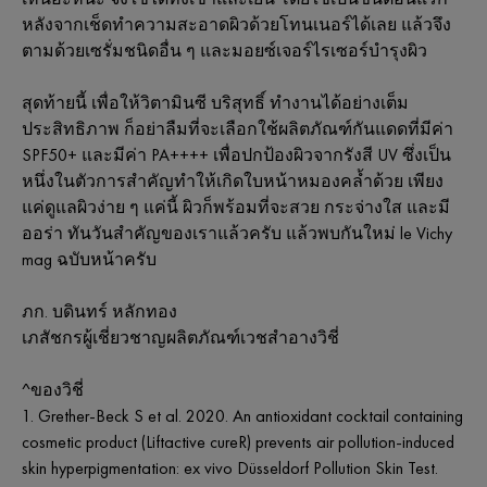
หลังจากเช็ดทำความสะอาดผิวด้วยโทนเนอร์ได้เลย แล้วจึง
ตามด้วยเซรั่มชนิดอื่น ๆ และมอยซ์เจอร์ไรเซอร์บำรุงผิว
สุดท้ายนี้ เพื่อให้วิตามินซี บริสุทธิ์ ทำงานได้อย่างเต็ม
ประสิทธิภาพ ก็อย่าลืมที่จะเลือกใช้ผลิตภัณฑ์กันแดดที่มีค่า
SPF50+ และมีค่า PA++++ เพื่อปกป้องผิวจากรังสี UV ซึ่งเป็น
หนึ่งในตัวการสำคัญทำให้เกิดใบหน้าหมองคล้ำด้วย เพียง
แค่ดูแลผิวง่าย ๆ แค่นี้ ผิวก็พร้อมที่จะสวย กระจ่างใส และมี
ออร่า ทันวันสำคัญของเราแล้วครับ แล้วพบกันใหม่ le Vichy
mag ฉบับหน้าครับ
ภก. บดินทร์ หลักทอง
เภสัชกรผู้เชี่ยวชาญผลิตภัณฑ์เวชสำอางวิชี่
^ของวิชี่
1. Grether-Beck S et al. 2020. An antioxidant cocktail containing
cosmetic product (Liftactive cureR) prevents air pollution-induced
skin hyperpigmentation: ex vivo Düsseldorf Pollution Skin Test.