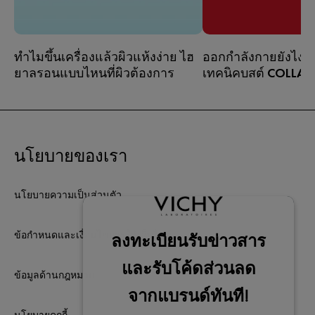
ทำไมขึ้นเครื่องแล้วผิวแห้งง่าย ไฮ
ออกกำลังกายยังไงไม
ยาลูรอนแบบไหนที่ผิวต้องการ
เทคนิคบูสต์ COLLAG
เวลาเดินทาง
คทีฟต้องรู้
สายแอคทีฟหลายคนท
วอร์มอัพร่างกาย แต่
วอร์มอัพผิว ทั้งที่คว
นโยบายของเรา
การเตรียมผิวก่อนอ
ด้วยสกินแคร์ที่ช่วยบู
อย่างถูกวิธี ช่วยให้ผิว
นโยบายความเป็นส่วนตัว
ขึ้น กระชับขึ้น และโ
แม้จะโดนความร้อนแ
ข้อกำหนดและเงื่อนไขการใช้เว็บไซต์
หนักแค่ไหนก็ตาม
ข้อมูลด้านกฎหมาย
นโยบายคุกกี้