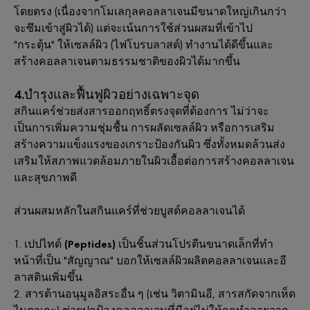
โดยตรง (เนื่องจากโมเลกุลคอลลาเจนมีขนาดใหญ่เกินกว่า
จะซึมเข้าสู่ผิวได้) แต่จะเน้นการใช้ส่วนผสมที่เข้าไป
"กระตุ้น" ให้เซลล์ผิว (ไฟโบรบลาสต์) ทำงานได้ดีขึ้นและ
สร้างคอลลาเจนตามธรรมชาติของผิวได้มากขึ้น
4.บำรุงและฟื้นฟูผิวอย่างเฉพาะจุด
สกินแคร์ช่วยส่งสารออกฤทธิ์ตรงจุดที่ต้องการ ไม่ว่าจะ
เป็นการเพิ่มความชุ่มชื้น การผลัดเซลล์ผิว หรือการเสริม
สร้างความแข็งแรงของเกราะป้องกันผิว ซึ่งทั้งหมดล้วนส่ง
เสริมให้สภาพแวดล้อมภายในผิวเอื้อต่อการสร้างคอลลาเจน
และสุขภาพดี
ส่วนผสมหลักในสกินแคร์ที่ช่วยบูสต์คอลลาเจนได้
เปปไทด์ (Peptides)
เป็นชิ้นส่วนโปรตีนขนาดเล็กที่ทำ
หน้าที่เป็น "สัญญาณ" บอกให้เซลล์ผิวผลิตคอลลาเจนและอี
ลาสตินเพิ่มขึ้น
สารต้านอนุมูลอิสระอื่น ๆ
(เช่น วิตามินอี, สารสกัดจากเห็ด