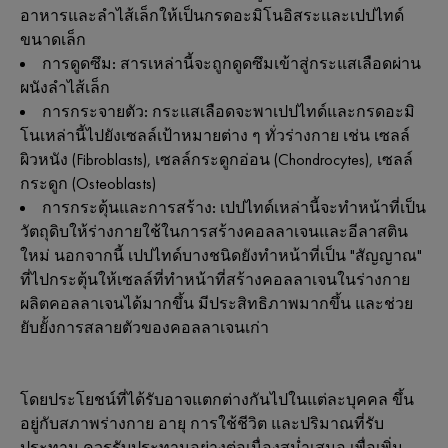
อาหารและลำไส้เล็กให้เป็นกรดอะมิโนอิสระและเปปไทด์
ขนาดเล็ก
การดูดซึม:
สารเหล่านี้จะถูกดูดซึมเข้าสู่กระแสเลือดผ่าน
ผนังลำไส้เล็ก
การกระจายตัว:
กระแสเลือดจะพาเปปไทด์และกรดอะมิ
โนเหล่านี้ไปยังเซลล์เป้าหมายต่าง ๆ ทั่วร่างกาย เช่น เซลล์
ผิวหนัง (Fibroblasts), เซลล์กระดูกอ่อน (Chondrocytes), เซลล์
กระดูก (Osteoblasts)
การกระตุ้นและการสร้าง:
เปปไทด์เหล่านี้จะทำหน้าที่เป็น
วัตถุดิบให้ร่างกายใช้ในการสร้างคอลลาเจนและอีลาสติน
ใหม่ นอกจากนี้ เปปไทด์บางชนิดยังทำหน้าที่เป็น "สัญญาณ"
ที่ไปกระตุ้นให้เซลล์ที่ทำหน้าที่สร้างคอลลาเจนในร่างกาย
ผลิตคอลลาเจนได้มากขึ้น มีประสิทธิภาพมากขึ้น และช่วย
ยับยั้งการสลายตัวของคอลลาเจนเก่า
โดยประโยชน์ที่ได้รับอาจแตกต่างกันไปในแต่ละบุคคล ขึ้น
อยู่กับสภาพร่างกาย อายุ การใช้ชีวิต และปริมาณที่รับ
ประทาน ควรรับประทานอย่างต่อเนื่องสม่ำเสมอ เพื่อเพิ่ม