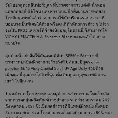
รั่มไฮยาสูตรคลีนฟอร์มูล่า ที่ปราศจากสารแต่งสี น้ำหอม
แอลกอฮอล์ ซิลิโคน และพาราเบน อีกทั้งผ่านการทดสอบ
โดยจักษุแพทย์แล้วว่าสามารถใช้กับบริเวณรอบดวงตาที่
บอบบางเป็นพิเศษได้ด้วย หรือคนที่ทำหัตถการต่าง ๆ ไม่ว่า
จะเป็น PICO เลเซอร์ที่กำลังนิยมอยู่ในตอนนี้ ก็สามารถใช้
VICHY LIFTACTIV H.A. Epidermic Filler ทาตามหลังได้อย่าง
สบายใจ
สุดท้ายนี้ อย่าลืมใช้กันแดดที่มีค่า SPF50+ PA++++ ที่
สามารถปกป้องผิวจากภัยร้ายรังสี UV และมีสูตร anti-
pollution อย่าง Vichy Capital Soleil UV Age Daily ร่วมด้วย
เพียงแค่นี้คุณก็จะได้ผิวที่นุ่ม เด้ง อิ่มฟู แลดูสุขภาพดี อ่อน
เยาว์ ไปอีกนาน
ผลสำรวจโดย AplusA และผู้ทำการสำรวจร่วมโดยอ้างอิง
จากตลาดกลุ่มผลิตภัณฑ์ เวชสำอาง ระหว่าง มกราคม 2021
ถึง ตุลาคม 2021 ซึ่งเป็นผลสํารวจที่มีแพทย์ผิวหนัง ทั้งหมด
34 ประเทศเข้าร่วม โดยสามารถอ้างอิงถึงมากกว่า 80% ของ