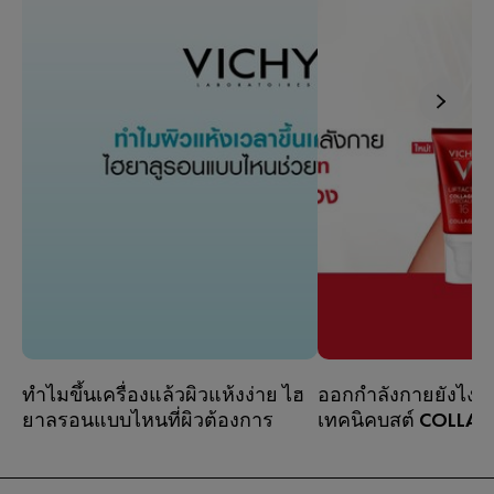
ทำไมขึ้นเครื่องแล้วผิวแห้งง่าย ไฮ
ออกกำลังกายยังไงไม
ยาลูรอนแบบไหนที่ผิวต้องการ
เทคนิคบูสต์ COLLAG
เวลาเดินทาง
คทีฟต้องรู้
สายแอคทีฟหลายคนท