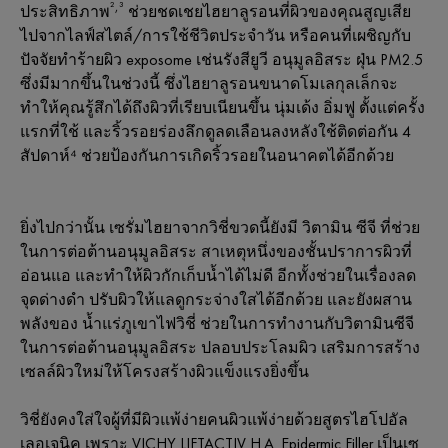
²,³
ประสิทธิภาพ
ช่วยชดเชยไฮยาลูรอนที่ผิวของคุณสูญเสีย
ไปจากไลฟ์สไตล์/การใช้ชีวิตประจำวัน หรือคนที่เผชิญกับ
ปัจจัยทำร้ายผิว exposome เช่นรังสียูวี อนุมูลอิสระ ฝุ่น PM2.5
ซึ่งมีมากขึ้นในช่วงนี้ ซึ่งไฮยาลูรอนขนาดโมเลกุลเล็กจะ
ทำให้คุณรู้สึกได้ถึงผิวที่เรียบเนียนขึ้น นุ่มเด้ง อิ่มฟู ตั้งแต่ครั้ง
แรกที่ใช้ และริ้วรอยร่องลึกดูลดเลือนลงหลังใช้ติดต่อกัน 4
สัปดาห์⁴ ช่วยป้องกันการเกิดริ้วรอยในอนาคตได้อีกด้วย
ยิ่งไปกว่านั้น เซรั่มไฮยาจากวิชี่ขวดนี้ยังมี วิตามิน ซีจี ที่ช่วย
ในการต่อต้านอนุมูลอิสระ สาเหตุหนึ่งของชั้นปราการผิวที่
อ่อนแอ และทำให้ผิวกักเก็บน้ำได้ไม่ดี อีกทั้งช่วยในเรื่องลด
จุดด่างดำ ปรับผิวให้แลดูกระจ่างใสได้อีกด้วย และยังผสาน
พลังของ น้ำแร่ภูเขาไฟวิชี่ ช่วยในการทำงานกับวิตามินซีจี
ในการต่อต้านอนุมูลอิสระ ปลอบประโลมผิว เสริมการสร้าง
เซลล์ผิวใหม่ให้โครงสร้างผิวแข็งแรงยิ่งขึ้น
วิชี่ยังคงใส่ใจผู้ที่มีผิวแพ้ง่ายคนผิวแพ้ง่ายด้วยสูตรไฮโปอัล
เลอเจนิค เพราะ VICHY LIFTACTIV H.A. Epidermic Filler เป็นเซ