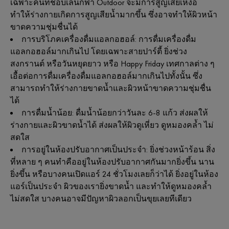
เฉพาะคนที่ชอบเล่นกีฬา Outdoor จะมีการสูญเสียเหงื่อ
ทำให้ร่างกายเกิดการสูญเสียน้ำมากขึ้น ซึ่งอาจทำให้ผิวหน้า
ขาดความชุ่มชื่นได้
การบริโภคเครื่องดื่มแอลกอฮอล์: การดื่มเครื่องดื่ม
แอลกอฮอล์มากเกินไป โดยเฉพาะสายปาร์ตี้ ยิ่งช่วง
สงกรานต์ หรือวันหยุดยาว หรือ Happy Friday เทศกาลต่าง ๆ
เอื้อต่อการดื่มเครื่องดื่มแอลกอฮอล์มากเกินไปทั้งนั้น ซึ่ง
สามารถทำให้ร่างกายขาดน้ำและผิวหน้าขาดความชุ่มชื่น
ได้
การดื่มน้ำน้อย: ดื่มน้ำน้อยกว่าวันละ 6-8 แก้ว ส่งผลให้
ร่างกายและผิวขาดน้ำได้ ส่งผลให้ผิวดูเหี่ยว ดูหมองคล้ำ ไม่
สดใส
การอยู่ในห้องปรับอากาศเป็นประจำ: ยิ่งช่วงหน้าร้อน สิ่ง
ที่หลาย ๆ คนทำคืออยู่ในห้องปรับอากาศกันมากยิ่งขึ้น นาน
ยิ่งขึ้น หรือบางคนเปิดแอร์ 24 ชั่วโมงเลยก็ว่าได้ ยิ่งอยู่ในห้อง
แอร์เป็นประจำ ผิวของเรายิ่งขาดน้ำ และทำให้ดูหมองคล้ำ
ไม่สดใส บางคนอาจมีปัญหาผิวลอกเป็นขุยเลยทีเดียว