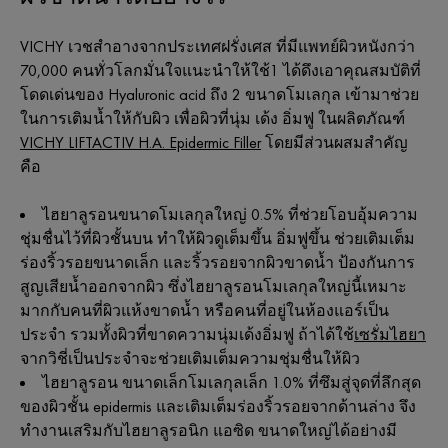
VICHY เวชสำอางจากประเทศฝรั่งเศส ที่มีแพทย์ผิวหนังกว่า
70,000 คนทั่วโลกมั่นใจแนะนำให้ใช้1 ได้ดึงเอาคุณสมบัติที่
โดดเด่นของ Hyaluronic acid ถึง 2 ขนาดโมเลกุล เข้ามาช่วย
ในการเติมน้ำให้กับผิว เพื่อผิวที่นุ่ม เด้ง อิ่มฟู ในผลิตภัณฑ์
VICHY LIFTACTIV H.A. Epidermic Filler
โดยมีส่วนผสมสำคัญ
คือ
ไฮยาลูรอนขนาดโมเลกุลใหญ่ 0.5% ที่ช่วยโอบอุ้มความ
ชุ่มชื่นไว้ที่ผิวชั้นบน ทำให้ผิวดูเต็มขึ้น อิ่มฟูขึ้น ช่วยเติมเต็ม
ร่องริ้วรอยขนาดเล็ก และริ้วรอยจากผิวขาดน้ำ ป้องกันการ
สูญเสียน้ำออกจากผิว ซึ่งไฮยาลูรอนโมเลกุลใหญ่นี้เหมาะ
มากกับคนที่ผิวแห้งขาดน้ำ หรือคนที่อยู่ในห้องแอร์เป็น
ประจำ รวมทั้งผิวที่ขาดความนุ่มเด้งอิ่มฟู ถ้าได้ใช้
เซรั่มไฮยา
จากวิชี่เป็นประจำจะช่วยเติมเต็มความชุ่มชื่นให้ผิว
ไฮยาลูรอน ขนาดเล็กโมเลกุลเล็ก 1.0% ที่ซึมสู่จุดที่ลึกสุด
ของผิวชั้น epidermis และเติมเต็มร่องริ้วรอยจากด้านล่าง จึง
ทำงานเสริมกับไฮยาลูรอนิก แอซิด ขนาดใหญ่ได้อย่างมี