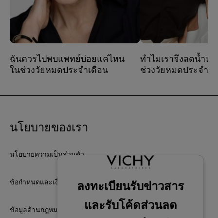
ฉันควรไปพบแพทย์บ่อยแค่ไหน
ทำไมเราจึงลดน้ำหน
ในช่วงวัยหมดประจําเดือน
ช่วงวัยหมดประจำเด
ในช่วงวัยหมดประจําเดือน อาจ
อาจเป็นเพราะร่างก
ต้องไปพบแพทย์บ่อยขึ้นเพราะคุณ
ต้องการคงความแข็
อาจรู้สึกว่าคุณมีคําถาม ความ
พลังงานเพื่อก้าวผ่านช
กังวล หรือสังเกตเห็นการ
ท้าทายไปให้ได้ หรือ
นโยบายของเรา
เปลี่ยนแปลงในร่างกายของคุณ
อื่น สิ่งสำคัญยิ่งกว่
มากขึ้น ดังนั้น คุณอาจรู้สึกว่า
หนักก็คือการให้คว
อยากปรึกษากับผู้เชี่ยวชาญมาก
การคงรักษามวลกาย
นโยบายความเป็นส่วนตัว
ขึ้น
สมดุลและสุขภาพดี
ข้อกำหนดและเงื่อนไขการใช้เว็บไซต์
ข้อมูลด้านกฎหมาย